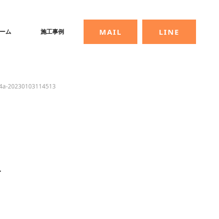
MAIL
LINE
ーム
施工事例
f4a-20230103114513
-